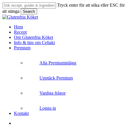
Skip
Tryck enter för att söka eller ESC för
to
att stänga
Search
main
Close
content
Search
search
Menu
Hem
Recept
Om Glutenfria Köket
Info & tips om Celiaki
Premium
Alla Premiuminlägg
Upptäck Premium
Vanliga frågor
Logga in
Kontakt
search