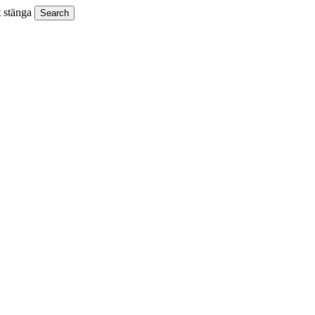
t stänga
Search