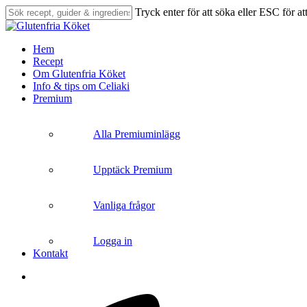
Skip
Tryck enter för att söka eller ESC för at
to
Close
main
Search
content
search
Menu
Hem
Recept
Om Glutenfria Köket
Info & tips om Celiaki
Premium
Alla Premiuminlägg
Upptäck Premium
Vanliga frågor
Logga in
Kontakt
search