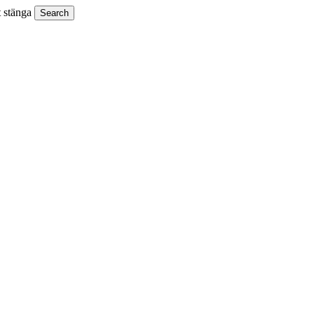
t stänga
Search