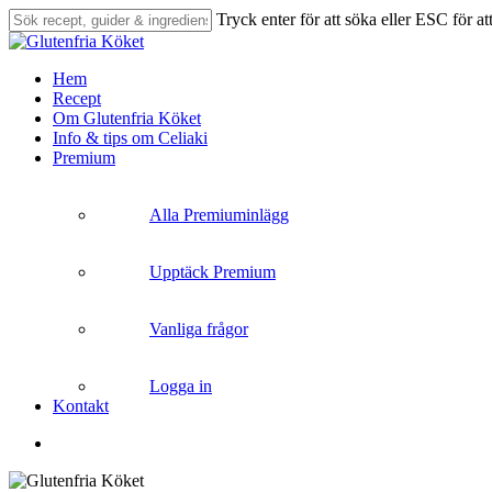
Skip
Tryck enter för att söka eller ESC för at
to
Close
main
Search
content
search
Menu
Hem
Recept
Om Glutenfria Köket
Info & tips om Celiaki
Premium
Alla Premiuminlägg
Upptäck Premium
Vanliga frågor
Logga in
Kontakt
search